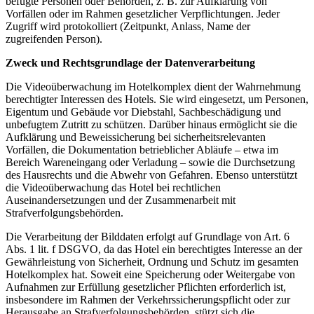
befugte Personen oder Behörden, z. B. zur Aufklärung von
Vorfällen oder im Rahmen gesetzlicher Verpflichtungen. Jeder
Zugriff wird protokolliert (Zeitpunkt, Anlass, Name der
zugreifenden Person).
Zweck und Rechtsgrundlage der Datenverarbeitung
Die Videoüberwachung im Hotelkomplex dient der Wahrnehmung
berechtigter Interessen des Hotels. Sie wird eingesetzt, um Personen,
Eigentum und Gebäude vor Diebstahl, Sachbeschädigung und
unbefugtem Zutritt zu schützen. Darüber hinaus ermöglicht sie die
Aufklärung und Beweissicherung bei sicherheitsrelevanten
Vorfällen, die Dokumentation betrieblicher Abläufe – etwa im
Bereich Wareneingang oder Verladung – sowie die Durchsetzung
des Hausrechts und die Abwehr von Gefahren. Ebenso unterstützt
die Videoüberwachung das Hotel bei rechtlichen
Auseinandersetzungen und der Zusammenarbeit mit
Strafverfolgungsbehörden.
Die Verarbeitung der Bilddaten erfolgt auf Grundlage von Art. 6
Abs. 1 lit. f DSGVO, da das Hotel ein berechtigtes Interesse an der
Gewährleistung von Sicherheit, Ordnung und Schutz im gesamten
Hotelkomplex hat. Soweit eine Speicherung oder Weitergabe von
Aufnahmen zur Erfüllung gesetzlicher Pflichten erforderlich ist,
insbesondere im Rahmen der Verkehrssicherungspflicht oder zur
Herausgabe an Strafverfolgungsbehörden, stützt sich die