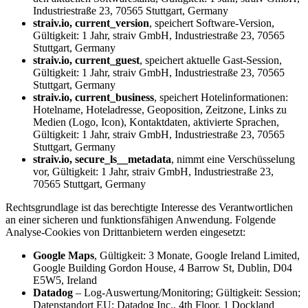
Industriestraße 23, 70565 Stuttgart, Germany
straiv.io, current_version
, speichert Software-Version,
Gültigkeit: 1 Jahr, straiv GmbH, Industriestraße 23, 70565
Stuttgart, Germany
straiv.io, current_guest
, speichert aktuelle Gast-Session,
Gültigkeit: 1 Jahr, straiv GmbH, Industriestraße 23, 70565
Stuttgart, Germany
straiv.io, current_business
, speichert Hotelinformationen:
Hotelname, Hoteladresse, Geoposition, Zeitzone, Links zu
Medien (Logo, Icon), Kontaktdaten, aktivierte Sprachen,
Gültigkeit: 1 Jahr, straiv GmbH, Industriestraße 23, 70565
Stuttgart, Germany
straiv.io, secure_ls__metadata
, nimmt eine Verschüsselung
vor, Gültigkeit: 1 Jahr, straiv GmbH, Industriestraße 23,
70565 Stuttgart, Germany
Rechtsgrundlage ist das berechtigte Interesse des Verantwortlichen
an einer sicheren und funktionsfähigen Anwendung. Folgende
Analyse-Cookies von Drittanbietern werden eingesetzt:
Google Maps
, Gültigkeit: 3 Monate, Google Ireland Limited,
Google Building Gordon House, 4 Barrow St, Dublin, D04
E5W5, Ireland
Datadog
– Log-Auswertung/Monitoring; Gültigkeit: Session;
Datenstandort EU; Datadog Inc., 4th Floor, 1 Dockland