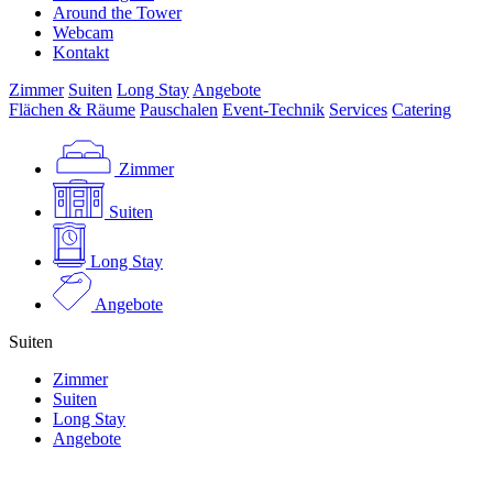
Around the Tower
Webcam
Kontakt
Zimmer
Suiten
Long Stay
Angebote
Flächen & Räume
Pauschalen
Event-Technik
Services
Catering
Zimmer
Suiten
Long Stay
Angebote
Suiten
Zimmer
Suiten
Long Stay
Angebote