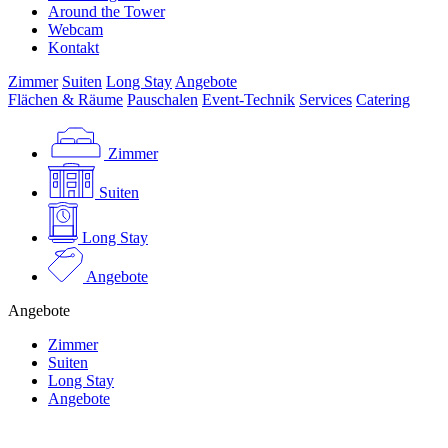
Around the Tower
Webcam
Kontakt
Zimmer
Suiten
Long Stay
Angebote
Flächen & Räume
Pauschalen
Event-Technik
Services
Catering
Zimmer
Suiten
Long Stay
Angebote
Angebote
Zimmer
Suiten
Long Stay
Angebote