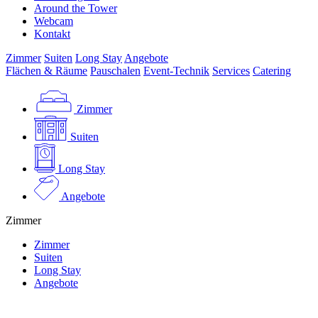
Around the Tower
Webcam
Kontakt
Zimmer
Suiten
Long Stay
Angebote
Flächen & Räume
Pauschalen
Event-Technik
Services
Catering
Zimmer
Suiten
Long Stay
Angebote
Zimmer
Zimmer
Suiten
Long Stay
Angebote