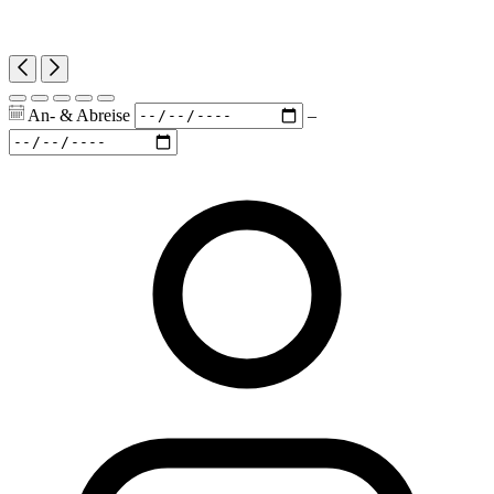
An- & Abreise
–